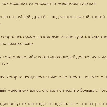
 как мозаика, из множества маленьких кусочков.
вёл сто рублей, другой — поделился ссылкой, третий
.
 собралась сумма, за которую можно купить крупу, хл
нно важные вещи.
х пожертвований»: когда много людей делают чуть-чут
мным.
дя, которые поодиночке ничего не значат, но вместе 
дый маленький взнос становится частью большого пот
я живут те, кто когда-то отдавал всё: строил, расти