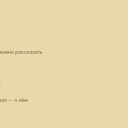
 можно рассказать
/
вал — о нём