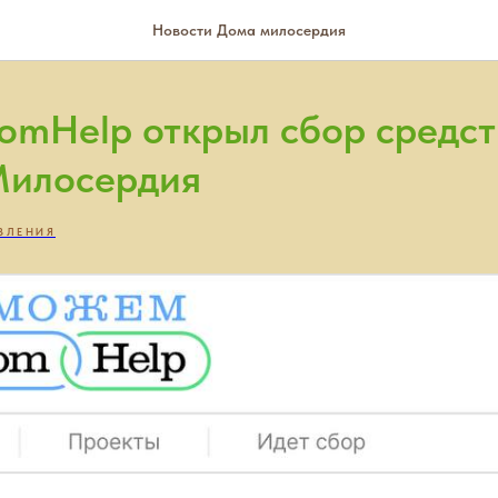
Новости Дома милосердия
omHelp открыл сбор средст
Милосердия
ВЛЕНИЯ