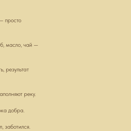
 — просто
еб, масло, чай —
ь, результат
наполняют реку.
ока добра.
л, заботился.