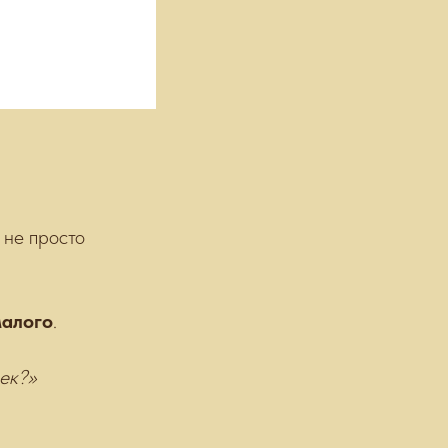
 не просто
малого
.
век?»