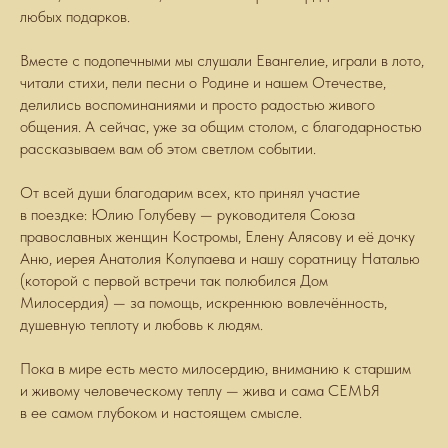
любых подарков.
Вместе с подопечными мы слушали Евангелие, играли в лото,
читали стихи, пели песни о Родине и нашем Отечестве,
делились воспоминаниями и просто радостью живого
общения. А сейчас, уже за общим столом, с благодарностью
рассказываем вам об этом светлом событии.
От всей души благодарим всех, кто принял участие
в поездке: Юлию Голубеву — руководителя Союза
православных женщин Костромы, Елену Алясову и её дочку
Аню, иерея Анатолия Колупаева и нашу соратницу Наталью
(которой с первой встречи так полюбился Дом
Милосердия) — за помощь, искреннюю вовлечённость,
душевную теплоту и любовь к людям.
Пока в мире есть место милосердию, вниманию к старшим
и живому человеческому теплу — жива и сама СЕМЬЯ
в ее самом глубоком и настоящем смысле.