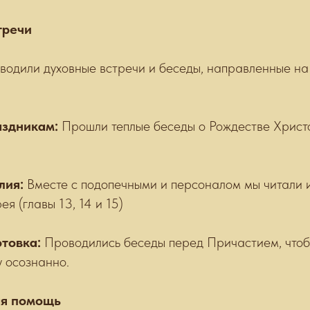
тречи
водили духовные встречи и беседы, направленные н
аздникам:
Прошли теплые беседы о Рождестве Христ
лия:
Вместе с подопечными и персоналом мы читали 
я (главы 13, 14 и 15)
отовка:
Проводились беседы перед Причастием, чтоб
у осознанно.
ая помощь