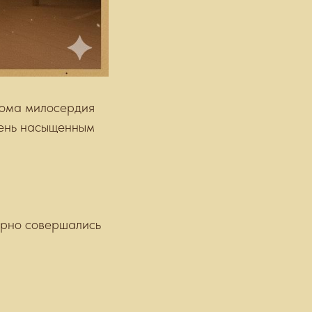
Дома милосердия
чень насыщенным
ярно совершались